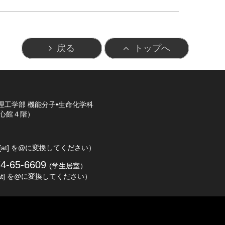
戻る
トップへ
理工学部 機能分子•生命化学科
心館４階）
 [at] を@に変換してください）
74-65-6609
(学生居室）
 [at] を@に変換してください）