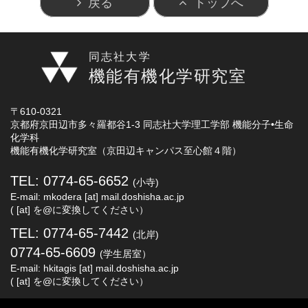
戻る
トップへ
同志社大学
機能有機化学研究室
〒610-0321
京都府京田辺市多々羅都谷1-3 同志社大学理工学部 機能分子•生命
化学科
機能有機化学研究室（京田辺キャンパス至心館４階）
TEL: 0774-65-6652
(小寺)
E-mail: mkodera [at] mail.doshisha.ac.jp
( [at] を@に変換してください）
TEL: 0774-65-7442
(北岸)
0774-65-6609
(学生居室）
E-mail: hkitagis [at] mail.doshisha.ac.jp
( [at] を@に変換してください）