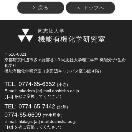
戻る
トップへ
同志社大学
機能有機化学研究室
〒610-0321
京都府京田辺市多々羅都谷1-3 同志社大学理工学部 機能分子•生命
化学科
機能有機化学研究室（京田辺キャンパス至心館４階）
TEL: 0774-65-6652
(小寺)
E-mail: mkodera [at] mail.doshisha.ac.jp
( [at] を@に変換してください）
TEL: 0774-65-7442
(北岸)
0774-65-6609
(学生居室）
E-mail: hkitagis [at] mail.doshisha.ac.jp
( [at] を@に変換してください）