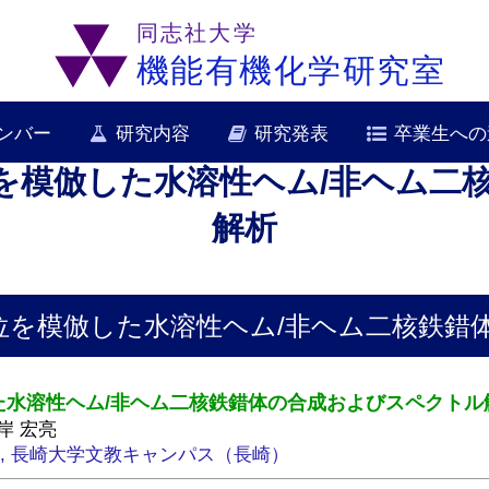
同志社大学
機能有機化学研究室
ンバー
研究内容
研究発表
卒業生への
を模倣した水溶性ヘム/非ヘム二
解析
位を模倣した水溶性ヘム/非ヘム二核鉄錯
た水溶性ヘム/非ヘム二核鉄錯体の合成およびスペクトル
北岸 宏亮
17日, 長崎大学文教キャンパス（長崎）