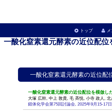
トップ
メ
一酸化窒素還元酵素の近位配位
一酸化窒素還元酵素の近位配
一酸化窒素還元酵素の近位配位を模倣し
大塚 広幹, 中上 敦貴, 毛 斉悦, 小寺 政人, 
錯体化学会第75回討論会, 2025年9月15-