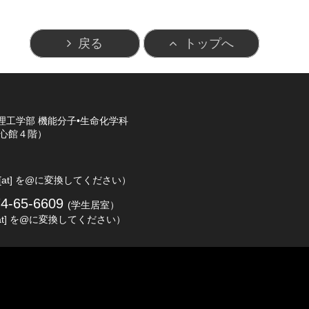
戻る
トップへ
理工学部 機能分子•生命化学科
心館４階）
 [at] を@に変換してください）
74-65-6609
(学生居室）
 [at] を@に変換してください）