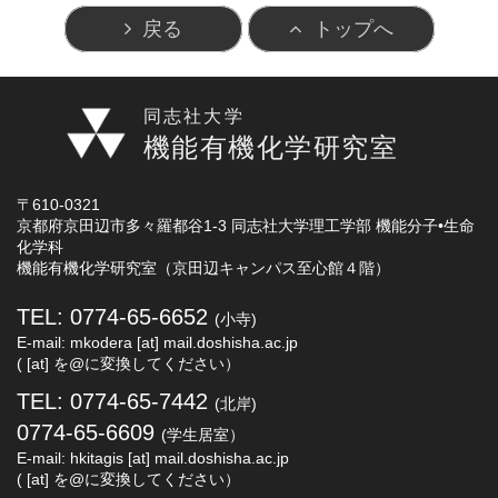
戻る
トップへ
同志社大学
機能有機化学研究室
〒610-0321
京都府京田辺市多々羅都谷1-3 同志社大学理工学部 機能分子•生命
化学科
機能有機化学研究室（京田辺キャンパス至心館４階）
TEL: 0774-65-6652
(小寺)
E-mail: mkodera [at] mail.doshisha.ac.jp
( [at] を@に変換してください）
TEL: 0774-65-7442
(北岸)
0774-65-6609
(学生居室）
E-mail: hkitagis [at] mail.doshisha.ac.jp
( [at] を@に変換してください）