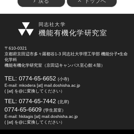
戻る
トップへ
同志社大学
機能有機化学研究室
〒610-0321
京都府京田辺市多々羅都谷1-3 同志社大学理工学部 機能分子•生命
化学科
機能有機化学研究室（京田辺キャンパス至心館４階）
TEL: 0774-65-6652
(小寺)
E-mail: mkodera [at] mail.doshisha.ac.jp
( [at] を@に変換してください）
TEL: 0774-65-7442
(北岸)
0774-65-6609
(学生居室）
E-mail: hkitagis [at] mail.doshisha.ac.jp
( [at] を@に変換してください）