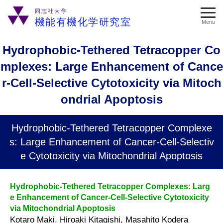
同志社大学
機能有機化学研究室
Menu
Hydrophobic-Tethered Tetracopper Co
mplexes: Large Enhancement of Cance
r-Cell-Selective Cytotoxicity via Mitoch
ondrial Apoptosis
Hydrophobic-Tethered Tetracopper Complexe
s: Large Enhancement of Cancer-Cell-Selectiv
e Cytotoxicity via Mitochondrial Apoptosis
Hydrophobic-Tethered Tetracopper Complexes: Larg
e Enhancement of Cancer-Cell-Selective Cytotoxicity
via Mitochondrial Apoptosis
Kotaro Maki, Hiroaki Kitagishi, Masahito Kodera