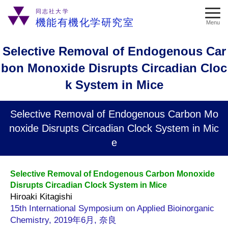
同志社大学
機能有機化学研究室
Menu
Selective Removal of Endogenous Car
bon Monoxide Disrupts Circadian Cloc
k System in Mice
Selective Removal of Endogenous Carbon Mo
noxide Disrupts Circadian Clock System in Mic
e
Selective Removal of Endogenous Carbon Monoxide
Disrupts Circadian Clock System in Mice
Hiroaki Kitagishi
15th International Symposium on Applied Bioinorganic
Chemistry, 2019年6月, 奈良