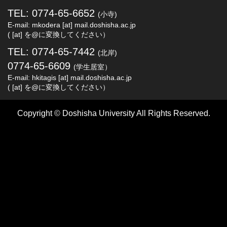
TEL: 0774-65-6652
(小寺)
E-mail: mkodera [at] mail.doshisha.ac.jp
( [at] を@に変換してください）
TEL: 0774-65-7442
(北岸)
0774-65-6609
(学生居室）
E-mail: hkitagis [at] mail.doshisha.ac.jp
( [at] を@に変換してください）
Copyright © Doshisha University All Rights Reserved.